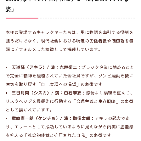
姿」
本作に登場するキャラクターたちは、単に物語を牽引する役割を
担うだけでなく、現代社会における特定の労働者像や価値観を極
端にデフォルメした象徴として機能しています。
：ブラック企業に勤めること
天道輝（アキラ）/ 演：赤楚衛二
で完全に精神を破壊されていた会社員ですが、ゾンビ騒動を機に
生気を取り戻す「自己実現への渇望」の象徴です。
：感情より論理を重んじ、
三日月閑（シズカ）/ 演：白石麻衣
リスクヘッジを最優先に行動する「合理主義と生存戦略」の象徴
として描かれています。
：アキラの親友であ
竜崎憲一朗（ケンチョ）/ 演：栁俊太郎
り、エリートとして成功しているように見えながら内実に虚無感
を抱える「社会的体裁と抑圧された自我」の象徴です。