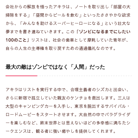
会社からの解放を悟ったアキラは、ノートを取り出し「部屋の大
掃除をする」「昼間からビールを飲む」といったささやかな欲求
から、「みんなを助けるスーパーヒーローになる」という壮大な
夢までを書き連ねていきます。この
「ゾンビになるまでにしたい
リストは、社会の歯車として摩耗していた青年が、
100のこと」
自らの人生の主導権を取り戻すための通過儀礼なのです。
最大の敵はゾンビではなく「人間」だった
アキラはリストを実行する中で、合理主義者のシズカと出会い、
さらに新宿で孤立していた親友のケンチョを救出します。三人は
大型のキャンピングカーを入手し、東京を脱出するサバイバル・
ロードムービーをスタートさせます。大自然の中でパラグライダ
ーを楽しむなど、終末世界とは思えないほどの多幸感に満ちたシ
ークエンスは、観る者に強い癒やしを提供してくれます。