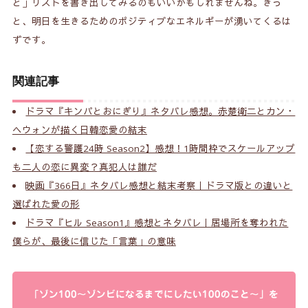
と」リストを書き出してみるのもいいかもしれませんね。きっ
と、明日を生きるためのポジティブなエネルギーが湧いてくるは
ずです。
関連記事
ドラマ『キンパとおにぎり』ネタバレ感想。赤楚衛二とカン・
ヘウォンが描く日韓恋愛の結末
【恋する警護24時 Season2】感想！1時間枠でスケールアップ
も二人の恋に異変？真犯人は誰だ
映画『366日』ネタバレ感想と結末考察｜ドラマ版との違いと
選ばれた愛の形
ドラマ『ヒル Season1』感想とネタバレ｜居場所を奪われた
僕らが、最後に信じた「言葉」の意味
「ゾン100～ゾンビになるまでにしたい100のこと～」を