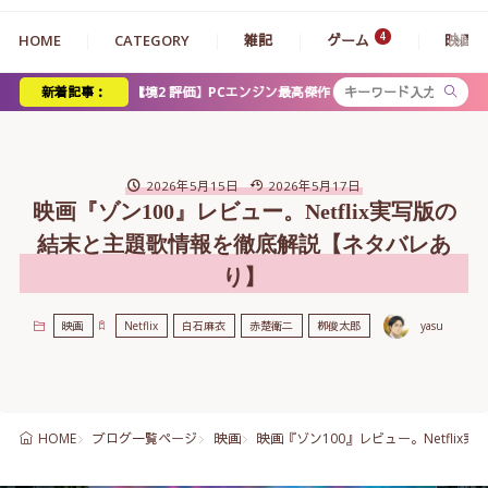
HOME
CATEGORY
雑記
ゲーム
映画
境2 評価】PCエンジン最高傑作レビュー！圧倒的ボリュームと過激な物語が織りな
新着記事：
2026年5月15日
2026年5月17日
映画『ゾン100』レビュー。Netflix実写版の
結末と主題歌情報を徹底解説【ネタバレあ
り】
映画
Netflix
白石麻衣
赤楚衛二
栁俊太郎
yasu
ブログ一覧ページ
映画
映画『ゾン100』レビュー。Netfl
HOME