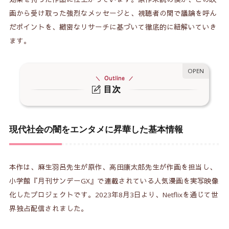
画から受け取った強烈なメッセージと、視聴者の間で議論を呼ん
だポイントを、緻密なリサーチに基づいて徹底的に紐解いていき
ます。
Outline
目次
現代社会の闇をエンタメに昇華した基本情報
1.
実写版の主題歌は「れん」の「HoriZOM」
2.
現代社会の闇をエンタメに昇華した基本情報
魅力的なキャスト陣が体現する「現代人のリアル
3.
な姿」
本作は、麻生羽呂先生が原作、高田康太郎先生が作画を担当し、
絶望の日常から「100のこと」への劇的な変化
小学館『月刊サンデーGX』で連載されている人気漫画を実写映像
4.
化したプロジェクトです。2023年8月3日より、Netflixを通じて世
最大の敵はゾンビではなく「人間」だった
5.
界独占配信されました。
賛否が分かれたサメゾンビと真の自己解放
6.