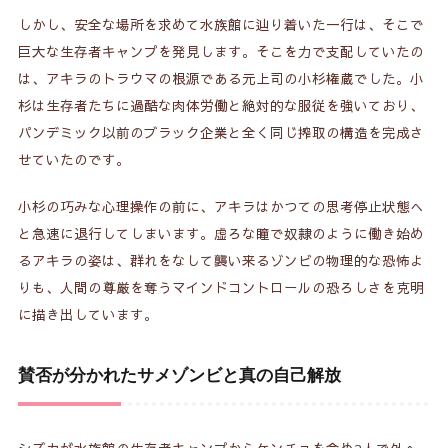
しかし、安全な場所を求めて水族館に辿り着いた一行は、そこで
巨大な生存者キャンプを発見します。そこを力で支配していたの
は、アキラのトラウマの根源である元上司の小杉権蔵でした。小
杉は生存者たちに過酷な肉体労働と絶対的な服従を強いており、
パンデミック以前のブラック企業と全く同じ搾取の構造を完成さ
せていたのです。
小杉の巧みな心理操作の前に、アキラはかつての思考停止状態へ
と急速に退行してしまいます。虚ろな瞳で奴隷のように働き始め
るアキラの姿は、群れをなして襲い来るゾンビの物理的な恐怖よ
りも、人間の尊厳を奪うマインドコントロールの恐ろしさを克明
に描き出しています。
賛否が分かれたサメゾンビと真の自己解放