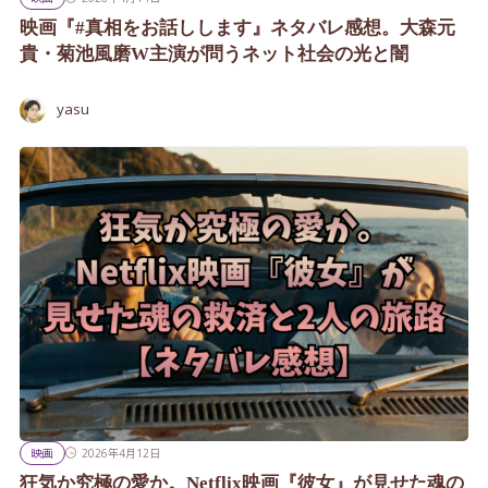
映画『#真相をお話しします』ネタバレ感想。大森元
貴・菊池風磨W主演が問うネット社会の光と闇
yasu
映画
2026年4月12日
狂気か究極の愛か。Netflix映画『彼女』が見せた魂の