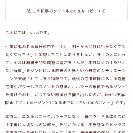
この記事のタイトルとURLをコピーする
こんにちは、yasuです。
仕事に追われる毎日の中で、ふと「明日から会社に行かなくても
良くなったら」と妄想したことはありませんか。多くの人にとっ
て、それは非現実的な願望に過ぎませんが、本作はその「ありえ
ない解放」をゾンビによる終末の世界という最悪のシチュエーシ
ョンで実現させてしまう物語です。現代の労働環境における過重
労働やパワーハラスメントの恐怖と、ホラーの象徴であるゾンビ
を掛け合わせ、かつてない転換点を描き出したのが、Netflix実写
映画『ゾン100～ゾンビになるまでにしたい100のこと～』です。
本作は、単なるパニックホラーではなく、現代を生きる僕たちに
「本当に大切なものは何か」を問いかける、不思議なデトックス
効果を持った作品に仕上がっています。原作未読の僕が、この映