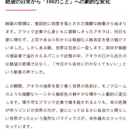
絶望の日常から「100のこと」への劇的な変化
映画の冒頭は、意図的に彩度を落とされた陰鬱な映像から始まり
ます。ブラック企業で心身ともに疲弊しきったアキラは、何日も
家に帰れず、上司である小杉からは執拗な人格否定を受け続けて
いました。しかしある朝、世界は完全に一変します。街中が無数
の感染者で溢れかえるパニック状態の中、アキラの口から出たの
は絶望の悲鳴ではなく、「今日から会社に行かなくてもいい」と
いう歓喜の声でした。
この瞬間、アキラの視界を取り巻く世界の色彩は、モノクローム
のような暗鬱なトーンから極彩色の鮮やかな輝きへと劇的に変化
します。理不尽なブラック企業で魂を殺されるよりも、命の危険
が伴うゾンビの世界の方が、彼にとってはるかに自由で人間らし
い世界だったという強烈なパラドックスが、本作最大のフックと
なっています。