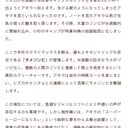
シズカが水族館の生存者キャンプからケンチョを含め3人で外へ
出ようとアキラへ伝えます。生ける屍のようになってしまったア
キラを見ていられなかったのです。ノートを見たアキラは再び生
気の宿った瞳を取り戻します。その時、大量のゾンビが水族館内
に雪崩れ込み、小杉のキャンプが阿鼻叫喚の地獄絵図と化しまし
た。
ここで本作のクライマックスを飾る、最もエキセントリックな存
在である
が登場します。水族館の巨大なサメがゾ
「サメゾンビ」
ンビ化し、複数の人間のゾンビと癒着して陸上を疾走するという
異形のクリーチャーです。アキラは自作の特殊スーツを身にまと
い、シズカやケンチョとの連携によって見事にサメゾンビを撃破
します。
この演出については、急激なジャンルシフトにより戸惑いの声が
存在するのも事実です。しかし制作陣には、アキラの「スーパー
ヒーローになりたい」という純粋な夢を叶える舞台装置として、
現実の延長線上にある脅威ではなく、規格外の絶対的なモンスタ