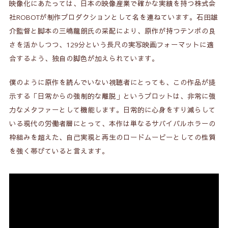
映像化にあたっては、日本の映像産業で確かな実績を持つ株式会
まとめ：僕たちが今「やりたいこと」に向き合う
社ROBOTが制作プロダクションとして名を連ねています。石田雄
7.
ためのデトックス映画
介監督と脚本の三嶋龍朗氏の采配により、原作が持つテンポの良
さを活かしつつ、129分という長尺の実写映画フォーマットに適
関連記事
8.
合するよう、独自の脚色が加えられています。
僕のように原作を読んでいない視聴者にとっても、この作品が提
示する「日常からの強制的な離脱」というプロットは、非常に強
力なメタファーとして機能します。日常的に心身をすり減らして
いる現代の労働者層にとって、本作は単なるサバイバルホラーの
枠組みを超えた、自己実現と再生のロードムービーとしての性質
を強く帯びていると言えます。