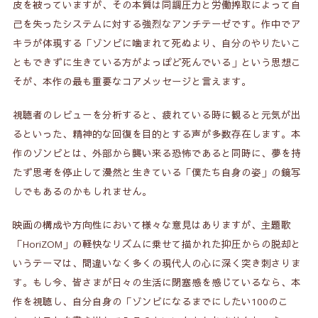
皮を被っていますが、その本質は同調圧力と労働搾取によって自
己を失ったシステムに対する強烈なアンチテーゼです。作中でア
キラが体現する「ゾンビに噛まれて死ぬより、自分のやりたいこ
ともできずに生きている方がよっぽど死んでいる」という思想こ
そが、本作の最も重要なコアメッセージと言えます。
視聴者のレビューを分析すると、疲れている時に観ると元気が出
るといった、精神的な回復を目的とする声が多数存在します。本
作のゾンビとは、外部から襲い来る恐怖であると同時に、夢を持
たず思考を停止して漫然と生きている「僕たち自身の姿」の鏡写
しでもあるのかもしれません。
映画の構成や方向性において様々な意見はありますが、主題歌
「HoriZOM」の軽快なリズムに乗せて描かれた抑圧からの脱却と
いうテーマは、間違いなく多くの現代人の心に深く突き刺さりま
す。もし今、皆さまが日々の生活に閉塞感を感じているなら、本
作を視聴し、自分自身の「ゾンビになるまでにしたい100のこ