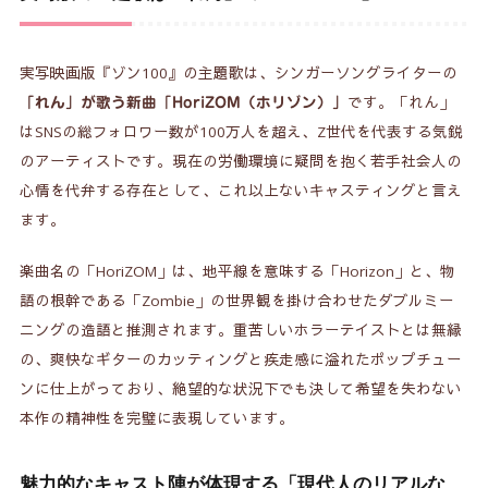
実写映画版『ゾン100』の主題歌は、シンガーソングライターの
です。「れん」
「れん」が歌う新曲「HoriZOM（ホリゾン）」
はSNSの総フォロワー数が100万人を超え、Z世代を代表する気鋭
のアーティストです。現在の労働環境に疑問を抱く若手社会人の
心情を代弁する存在として、これ以上ないキャスティングと言え
ます。
楽曲名の「HoriZOM」は、地平線を意味する「Horizon」と、物
語の根幹である「Zombie」の世界観を掛け合わせたダブルミー
ニングの造語と推測されます。重苦しいホラーテイストとは無縁
の、爽快なギターのカッティングと疾走感に溢れたポップチュー
ンに仕上がっており、絶望的な状況下でも決して希望を失わない
本作の精神性を完璧に表現しています。
魅力的なキャスト陣が体現する「現代人のリアルな