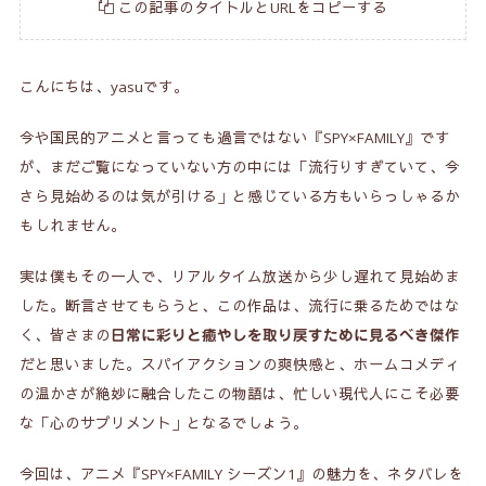
この記事のタイトルとURLをコピーする
こんにちは、yasuです。
今や国民的アニメと言っても過言ではない『SPY×FAMILY』です
が、まだご覧になっていない方の中には「流行りすぎていて、今
さら見始めるのは気が引ける」と感じている方もいらっしゃるか
もしれません。
実は僕もその一人で、リアルタイム放送から少し遅れて見始めま
した。断言させてもらうと、この作品は、流行に乗るためではな
く、皆さまの
日常に彩りと癒やしを取り戻すために見るべき傑作
だと思いました。スパイアクションの爽快感と、ホームコメディ
の温かさが絶妙に融合したこの物語は、忙しい現代人にこそ必要
な「心のサプリメント」となるでしょう。
今回は、アニメ『SPY×FAMILY シーズン1』の魅力を、ネタバレを