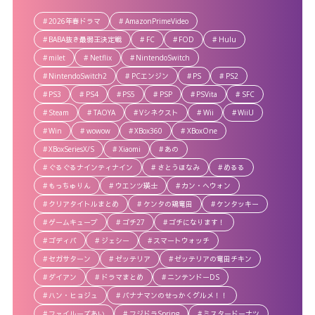
2026年春ドラマ
AmazonPrimeVideo
BABA抜き最弱王決定戦
FC
FOD
Hulu
milet
Netflix
NintendoSwitch
NintendoSwitch2
PCエンジン
PS
PS2
PS3
PS4
PS5
PSP
PSVita
SFC
Steam
TAOYA
Vシネクスト
Wii
WiiU
Win
wowow
XBox360
XBoxOne
XBoxSeriesX/S
Xiaomi
あの
ぐるぐるナインティナイン
さとうほなみ
めるる
もっちゅりん
ウエンツ瑛士
カン・ヘウォン
クリアタイトルまとめ
ケンタの鶏竜田
ケンタッキー
ゲームキューブ
ゴチ27
ゴチになります！
ゴディバ
ジェシー
スマートウォッチ
セガサターン
ゼッテリア
ゼッテリアの竜田チキン
ダイアン
ドラマまとめ
ニンテンドーDS
ハン・ヒョジュ
バナナマンのせっかくグルメ！！
ファイルーズあい
フジドラSpring
ミスタードーナツ