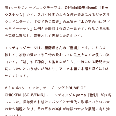
第1クールのオープニングテーマは、
Official髭男dismの『ミッ
です。スパイ映画のような疾走感あふれるジャズサ
クスナッツ』
ウンドに乗せて、「仮初めの家族」の本質を「木の実の中に混ざ
ったピーナッツ」に例えた歌詞は秀逸の一言です。作品の世界観
を完璧に理解し、音楽として表現した名曲です。
エンディングテーマは、
です。こちらは一
星野源さんの『喜劇』
転して、家族の温かさや日常の愛おしさに焦点を当てた優しい楽
曲です。「嘘」や「秘密」を抱えながらも、一緒にいる時間を大
切にしたいという想いが伝わり、アニメ本編の余韻を深く味わわ
せてくれます。
さらに第2クールでは、オープニングを
BUMP OF
、エンディングを
が担当
CHICKEN『SOUVENIR』
yama『色彩』
しました。長年愛され続けるバンドと新世代の歌姫という組み合
わせも話題となり、それぞれの楽曲が物語の新たな展開に寄り添
っています。