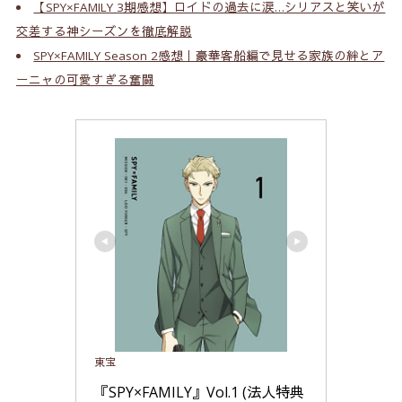
【SPY×FAMILY 3期感想】ロイドの過去に涙…シリアスと笑いが
交差する神シーズンを徹底解説
SPY×FAMILY Season 2感想｜豪華客船編で見せる家族の絆とア
ーニャの可愛すぎる奮闘
東宝
『SPY×FAMILY』Vol.1 (法人特典