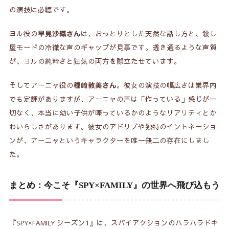
の演技は必聴です。
ヨル役の
は、おっとりとした天然な話し方と、殺し
早見沙織さん
屋モードの冷徹な声のギャップが見事です。透き通るような声質
が、ヨルの純粋さと狂気の両方を際立たせています。
そしてアーニャ役の
。彼女の演技の幅広さは業界内
種﨑敦美さん
でも定評がありますが、アーニャの声は「作っている」感じが一
切なく、本当に幼い子供が喋っているかのようなリアリティとか
わいらしさがあります。彼女のアドリブや独特のイントネーショ
ンが、アーニャというキャラクターを唯一無二の存在にしまし
た。
まとめ：今こそ『SPY×FAMILY』の世界へ飛び込もう
『SPY×FAMILY シーズン1』は、スパイアクションのハラハラドキ