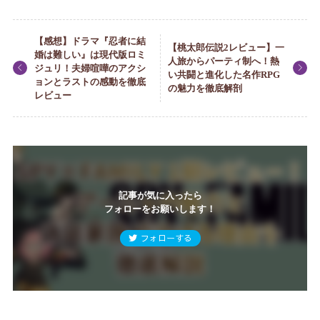
【感想】ドラマ『忍者に結
【桃太郎伝説2レビュー】一
婚は難しい』は現代版ロミ
人旅からパーティ制へ！熱
ジュリ！夫婦喧嘩のアクシ
い共闘と進化した名作RPG
ョンとラストの感動を徹底
の魅力を徹底解剖
レビュー
記事が気に入ったら
フォローをお願いします！
フォローする