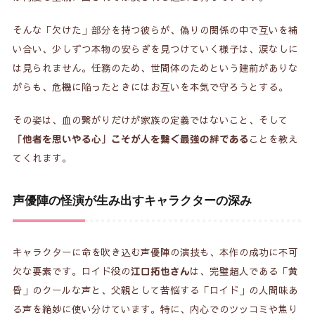
そんな「欠けた」部分を持つ彼らが、偽りの関係の中で互いを補
い合い、少しずつ本物の安らぎを見つけていく様子は、涙なしに
は見られません。任務のため、世間体のためという建前がありな
がらも、危機に陥ったときにはお互いを本気で守ろうとする。
その姿は、血の繋がりだけが家族の定義ではないこと、そして
ことを教え
「他者を思いやる心」こそが人を繋ぐ最強の絆である
てくれます。
声優陣の怪演が生み出すキャラクターの深み
キャラクターに命を吹き込む声優陣の演技も、本作の成功に不可
欠な要素です。ロイド役の
は、完璧超人である「黄
江口拓也さん
昏」のクールな声と、父親として苦悩する「ロイド」の人間味あ
る声を絶妙に使い分けています。特に、内心でのツッコミや焦り