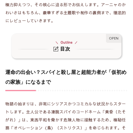
極力抑えつつ、その核心に迫る形でお伝えします。アーニャのか
わいさはもちろん、豪華すぎる主題歌や制作の裏側まで、徹底的
にレビューしていきます。
Outline
目次
運命の出会い？スパイと殺し屋と超能力者が「仮
1.
初めの家族」になるまで
運命の出会い？スパイと殺し屋と超能力者が「仮初め
世界を救うのはアーニャの「かわいさ」？視聴者
2.
の家族」になるまで
が悶絶するその魅力
まるで映画級！WIT STUDIO×CloverWorksが描
3.
物語の始まりは、非常にシリアスかつコミカルな状況からスター
く圧倒的な映像美
トします。主人公である凄腕スパイのコードネーム「黄昏（たそ
豪華すぎて震える！主題歌アーティストたちが彩
がれ）」は、東西平和を脅かす危険人物に接触するため、極秘任
4.
る世界観
務「オペレーション〈梟〉（ストリクス）」を命じられます。そ