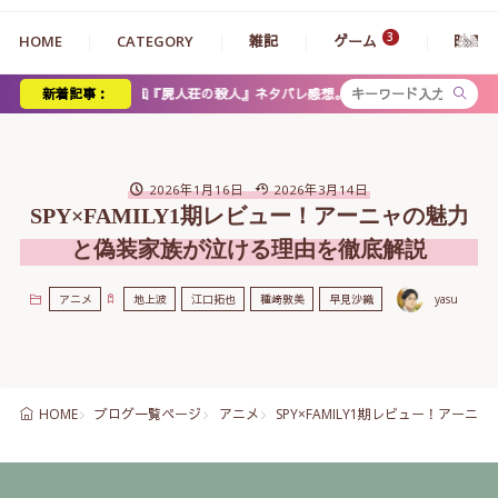
HOME
CATEGORY
雑記
ゲーム
映画
画『屍人荘の殺人』ネタバレ感想。ミステリーとゾンビの衝撃展開、神木・浜辺コ
新着記事：
2026年1月16日
2026年3月14日
SPY×FAMILY1期レビュー！アーニャの魅力
と偽装家族が泣ける理由を徹底解説
アニメ
地上波
江口拓也
種﨑敦美
早見沙織
yasu
ブログ一覧ページ
アニメ
SPY×FAMILY1期レビュー！ア
HOME