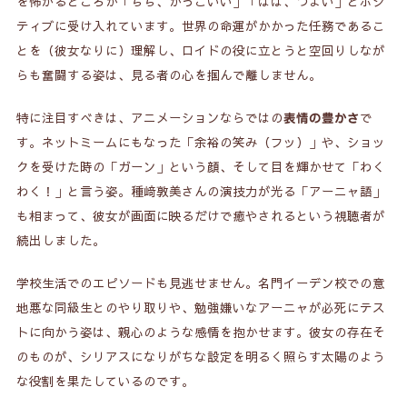
を怖がるどころか「ちち、かっこいい」「はは、つよい」とポジ
ティブに受け入れています。世界の命運がかかった任務であるこ
とを（彼女なりに）理解し、ロイドの役に立とうと空回りしなが
らも奮闘する姿は、見る者の心を掴んで離しません。
特に注目すべきは、アニメーションならではの
で
表情の豊かさ
す。ネットミームにもなった「余裕の笑み（フッ）」や、ショッ
クを受けた時の「ガーン」という顔、そして目を輝かせて「わく
わく！」と言う姿。種﨑敦美さんの演技力が光る「アーニャ語」
も相まって、彼女が画面に映るだけで癒やされるという視聴者が
続出しました。
学校生活でのエピソードも見逃せません。名門イーデン校での意
地悪な同級生とのやり取りや、勉強嫌いなアーニャが必死にテス
トに向かう姿は、親心のような感情を抱かせます。彼女の存在そ
のものが、シリアスになりがちな設定を明るく照らす太陽のよう
な役割を果たしているのです。