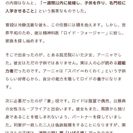
の内容はなんと、
「一週間以内に結婚し、子供を作り、名門校に
コメディだけじゃない！「家族」の絆に涙する理
5.
という無茶なものでした。
入学させること」
由
普段は冷静沈着な彼も、この任務には頭を抱えます。しかし、世
声優陣の怪演が生み出すキャラクターの深み
6.
界平和のため、彼は精神科医「ロイド・フォージャー」に扮し、
まとめ：今こそ『SPY×FAMILY』の世界へ飛び込
家族を探し始めます。
7.
もう
そこで出会ったのが、とある孤児院にいた少女、アーニャでし
関連記事
8.
た。彼女はただの子供ではありません。実は人の心が読める
超能
だったのです。アーニャは「スパイ＝わくわく」という子供
力者
らしい好奇心から、自分の能力を隠してロイドの養子になりま
す。
次に必要だったのが「妻」役です。ロイドは服屋で偶然、公務員
の女性ヨル・ブライアと出会います。彼女もまた、周囲から独り
身であることを怪しまれないよう、パートナーを探していまし
た。利害が一致した二人は偽装結婚をすることになりますが、実
はヨルの正体は、凄腕の
だったのです。
殺し屋「いばら姫」