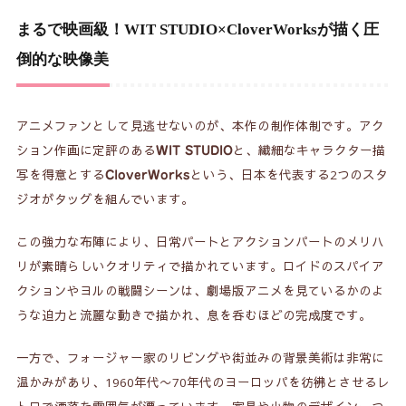
まるで映画級！WIT STUDIO×CloverWorksが描く圧
倒的な映像美
アニメファンとして見逃せないのが、本作の制作体制です。アク
ション作画に定評のある
と、繊細なキャラクター描
WIT STUDIO
写を得意とする
という、日本を代表する2つのスタ
CloverWorks
ジオがタッグを組んでいます。
この強力な布陣により、日常パートとアクションパートのメリハ
リが素晴らしいクオリティで描かれています。ロイドのスパイア
クションやヨルの戦闘シーンは、劇場版アニメを見ているかのよ
うな迫力と流麗な動きで描かれ、息を呑むほどの完成度です。
一方で、フォージャー家のリビングや街並みの背景美術は非常に
温かみがあり、1960年代〜70年代のヨーロッパを彷彿とさせるレ