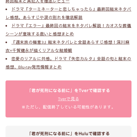
終回結末と真犯人を徹底レビュー
ドラマ『ターミネーターと恋しちゃったら』最終回結末ネタバ
レ感想。あらすじや涙の別れを徹底解説
ドラマ『エラー』最終回の結末をネタバレ解説！カオスな葬儀
シーンが意味する救いと感想まとめ
『週末旅の極意3』結末ネタバレと全話あらすじ感想！深川麻
衣×千賀健永が描くリアルな結婚観
恋愛のリアルに共感。ドラマ『失恋カルタ』全話の句と結末の
感想、Blu-ray発売情報まとめ
「君が死刑になる前に」をTverで確認する
Tverで見る
※ただし、配信終了している可能性があります。
「君が死刑になる前に」をHuluで確認する