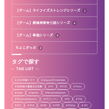
【ゲーム】ライフイズストレンジシリーズ
2
【ゲーム】探偵神宮寺三郎シリーズ
6
【ゲーム】単独シリーズ
9
ちょこざっぷ
2
タグで探す
TAG LIST
2026年春ドラマ
AmazonPrimeVideo
BABA抜き最弱王決定戦
FC
FOD
Hulu
milet
Netflix
NintendoSwitch
NintendoSwitch2
PCエンジン
PS
PS2
PS3
PS4
PS5
PSP
PSVita
SFC