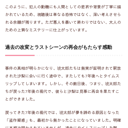
このように、犯人の動機にも人間としての悲哀や背景が丁寧に描
かれているため、視聴後は単なる恐怖ではなく、深い考えさせら
れる余韻が残ります。ただ悪人を暴いて終わりではない、大人の
ための上質なミステリーに仕上がっています。
過去の改変とラストシーンの再会がもたらす感動
事件の真相が明らかになり、琥太郎たちは無実が証明されて釈放
された汐梨に会いに行く途中で、またしても7年後へとタイムス
リップしてしまいます。しかし、その数日後、つまり、琥太郎た
ちが戻った7年後の現代で、彼らと汐梨は見事に再会を果たすこ
とができました。
戻ってきた7年後の現代では、琥太郎が夢を諦める原因となった
「盗作疑惑」も、最初から無かったことになっていました。明確
に本編で明かされていませんが、過去にタイムスリップした際、