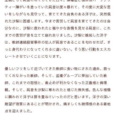
ティー障がいを患っていた凪音は度々暴れて、その度に大変な思
いをしながらも見守って、育ててきた自負のある洋子は、突然現
れた汐梨に困惑します。今まで苦労して凪音を育ててきたのは自
分なのに、汐梨に救われたと穏やかな表情を見せる凪音に、これ
までの苦労が音を立てて崩れ去りました。汐梨に嫉妬した洋子
は、教師連続殺害事件の犯人が凪音であることを匂わせれば、き
っと身代わりになってくれるに違いない。そう思い行動をエスカ
レートさせていくことになります。
優しいフリをして近づいてきた教師に食い物にされた過去、救っ
てくれなかった教師、そして、盗撮グループに参加していた教
師、これまでの怨恨と、歯止めが利かなくなった正義感と倫理
観。そして、凪音を汐梨に奪われたと感じた喪失感。色んな感情
に襲われて洋子は罪を重ねていったのだと思います。洋子の深い
絶望が背景にあることが明かされ、痛ましくも納得感のある着地
点を迎えました。