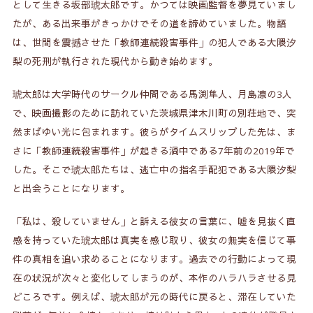
として生きる坂部琥太郎です。かつては映画監督を夢見ていまし
まとめ
5.
たが、ある出来事がきっかけでその道を諦めていました。物語
は、世間を震撼させた「教師連続殺害事件」の犯人である大隈汐
関連記事
6.
梨の死刑が執行された現代から動き始めます。
琥太郎は大学時代のサークル仲間である馬渕隼人、月島凛の3人
で、映画撮影のために訪れていた茨城県津木川町の別荘地で、突
然まばゆい光に包まれます。彼らがタイムスリップした先は、ま
さに「教師連続殺害事件」が起きる渦中である7年前の2019年で
した。そこで琥太郎たちは、逃亡中の指名手配犯である大隈汐梨
と出会うことになります。
「私は、殺していません」と訴える彼女の言葉に、嘘を見抜く直
感を持っていた琥太郎は真実を感じ取り、彼女の無実を信じて事
件の真相を追い求めることになります。過去での行動によって現
在の状況が次々と変化してしまうのが、本作のハラハラさせる見
どころです。例えば、琥太郎が元の時代に戻ると、滞在していた