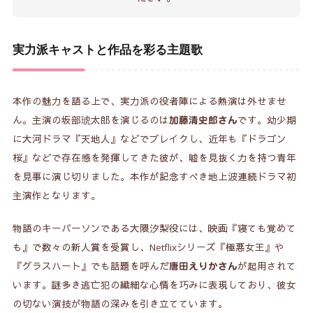
実力派キャストと作品を彩る主題歌
本作の魅力を語る上で、実力派の役者陣による熱演は外せませ
ん。主演の坂部琥太郎を演じるのは
です。幼少期
加藤清史郎さん
に大河ドラマ『天地人』などでブレイクし、近年も『ドラゴン
桜』などで存在感を発揮してきた彼が、嘘を見抜く力を持つ青年
を見事に演じ切りました。本作が記念すべき地上波連続ドラマ初
主演作となります。
物語のキーパーソンである大隈汐梨役には、映画『寝ても覚めて
も』で数々の新人賞を受賞し、Netflixシリーズ『極悪女王』や
『グラスハート』でも話題を呼んだ
が起用されて
唐田えりかさん
います。謎多き逃亡犯の繊細な心情を巧みに表現しており、彼女
の切ない演技が物語の深みを引き立てています。