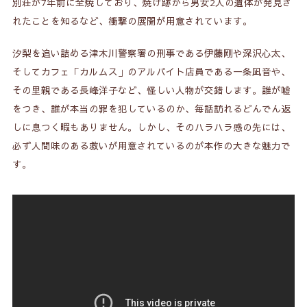
別荘が7年前に全焼しており、焼け跡から男女2人の遺体が発見さ
れたことを知るなど、衝撃の展開が用意されています。
汐梨を追い詰める津木川警察署の刑事である伊藤剛や深沢心太、
そしてカフェ「カルムス」のアルバイト店員である一条凪音や、
その里親である長峰洋子など、怪しい人物が交錯します。誰が嘘
をつき、誰が本当の罪を犯しているのか、毎話訪れるどんでん返
しに息つく暇もありません。しかし、そのハラハラ感の先には、
必ず人間味のある救いが用意されているのが本作の大きな魅力で
す。