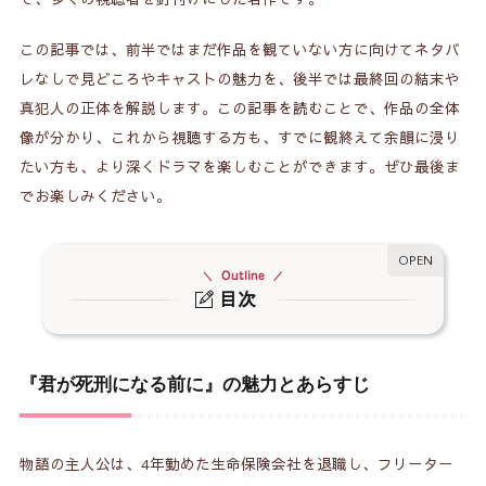
この記事では、前半ではまだ作品を観ていない方に向けてネタバ
レなしで見どころやキャストの魅力を、後半では最終回の結末や
真犯人の正体を解説します。この記事を読むことで、作品の全体
像が分かり、これから視聴する方も、すでに観終えて余韻に浸り
たい方も、より深くドラマを楽しむことができます。ぜひ最後ま
でお楽しみください。
Outline
目次
『君が死刑になる前に』の魅力とあらすじ
1.
実力派キャストと作品を彩る主題歌
2.
『君が死刑になる前に』の魅力とあらすじ
最終回の結末と真犯人の正体を徹底解説
3.
過去の改変とラストシーンの再会がもたらす感動
物語の主人公は、4年勤めた生命保険会社を退職し、フリーター
4.