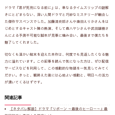
ドラマ『君が死刑になる前に』は、単なるタイムスリップの謎解
きにとどまらない、深い人間ドラマと巧妙なミステリーが融合し
た傑作サスペンスでした。加藤清史郎さんや唐田えりかさんをは
じめとするキャスト陣の熱演、そして森ハヤシさんや武田雄樹さ
んによる予測不可能な脚本が見事に噛み合い、最後まで僕たちを
魅了してくれました。
切なくも温かい結末を迎えた本作は、何度でも見返したくなる魅
力に溢れています。この記事を読んで気になった方は、ぜひ配信
サービスなどを利用して、この感動的な物語を一気見してみてく
ださい。きっと、観終えた後には心地よい感動と、明日への活力
が湧いてくるはずです。
関連記事
【ネタバレ解説】ドラマ『リボーン ～最後のヒーロー～』最