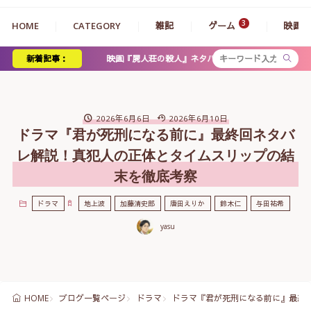
HOME
CATEGORY
雑記
ゲーム
映画
映画『屍人荘の殺人』ネタバレ感想。ミステリーとゾンビの衝撃展開、神木・
新着記事：
2026年6月6日
2026年6月10日
ドラマ『君が死刑になる前に』最終回ネタバ
レ解説！真犯人の正体とタイムスリップの結
末を徹底考察
ドラマ
地上波
加藤清史郎
唐田えりか
鈴木仁
与田祐希
yasu
ブログ一覧ページ
ドラマ
ドラマ『君が死刑になる前に』最終
HOME