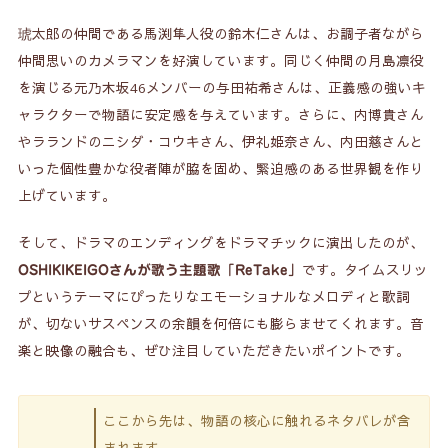
琥太郎の仲間である馬渕隼人役の鈴木仁さんは、お調子者ながら
仲間思いのカメラマンを好演しています。同じく仲間の月島凛役
を演じる元乃木坂46メンバーの与田祐希さんは、正義感の強いキ
ャラクターで物語に安定感を与えています。さらに、内博貴さん
やラランドのニシダ・コウキさん、伊礼姫奈さん、内田慈さんと
いった個性豊かな役者陣が脇を固め、緊迫感のある世界観を作り
上げています。
そして、ドラマのエンディングをドラマチックに演出したのが、
です。タイムスリッ
OSHIKIKEIGOさんが歌う主題歌「ReTake」
プというテーマにぴったりなエモーショナルなメロディと歌詞
が、切ないサスペンスの余韻を何倍にも膨らませてくれます。音
楽と映像の融合も、ぜひ注目していただきたいポイントです。
ここから先は、物語の核心に触れるネタバレが含