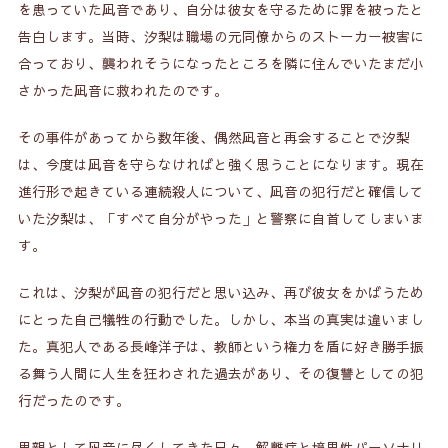
を患っていた凪音であり、自分は彼女を守るために罪を被ったと
告白します。当時、汐梨は職場の元同僚からのストーカー被害に
合っており、襲われそうになったところを隣に住んでいたまだ小
さかった凪音に救われたのです。
その事件があってから数年後、偶然凪音と再会することで汐梨
は、今度は凪音を守らなければと強く思うことになります。現在
進行形で起きている連続殺人について、凪音の犯行だと確信して
いた汐梨は、「すべて自分がやった」と警察に自首してしまいま
す。
これは、汐梨が凪音の犯行だと思い込み、再び彼女をかばうため
にとった自己犠牲の行動でした。しかし、本当の真実は違いまし
た。真犯人である長峰洋子は、教師という権力を盾に好き勝手振
る舞う人間に人生を狂わされた過去があり、その復讐としての犯
行だったのです。
里親として凪音に尽くしてきた日々。解離症と境界性パーソナリ