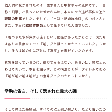
個人的に驚かされたのは、並木さんと中村さんの正体です。「自
称・刑事」と言っていた並木さんは、本当にひき逃げ事件を追う
でした。そして、「自称・結婚詐欺師」の中村さんも
現職の刑事
また、本当に
として生きていた人間でした。
結婚詐欺師
「嘘つきたちが集まる店」という前提があったからこそ、僕たち
は彼らの言葉をすべて「嘘」だと疑ってかかっていました。しか
し、彼らは嘘の中に巧みに「真実」を混ぜていたのです。
真実を語っているのに、信じてもらえない。あるいは、嘘だと思
わせておいて、本音を漏らす。この構造こそが、タイトルである
『嘘が嘘で嘘は嘘だ』の意味だったのかもしれません。
幸助の告白、そして残された最大の謎
そして迎えた最終回。すべての点と線が繋がり、たどり着いたの