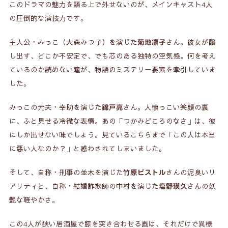
このドラマの魅力を語る上で外せないのが、メインキャスト4人
の圧倒的な演技力です。
主人公・みっこ（大森みつ子）を演じた
さん。彼女が醸
菊地凛子
し出す、どこか不安定で、でも芯のある独特の空気感。何を考え
ているのか読めない瞳が、物語のミステリー要素を牽引していま
した。
みっこの元夫・幸助を演じた
さん。人懐っこい笑顔の裏
錦戸亮
に、ふと見せる冷徹な表情。あの「つかみどころのなさ」は、彼
にしか出せない味でしょう。見ているこちらまで「この人は本当
に悪い人なのか？」と惑わされてしまいました。
そして、自称・刑事の並木を演じた
さんの泥臭いリ
竹原ピストル
アリティと、自称・結婚詐欺師の中村を演じた
さんの妖
塩野瑛久
艶な軽やかさ。
この4人が狭い居酒屋で膝を突き合わせる画は、それだけで異様