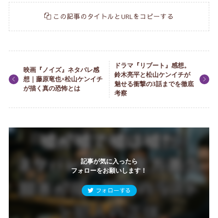
この記事のタイトルとURLをコピーする
ドラマ『リブート』感想。
映画『ノイズ』ネタバレ感
鈴木亮平と松山ケンイチが
想｜藤原竜也×松山ケンイチ
魅せる衝撃の3話までを徹底
が描く真の恐怖とは
考察
記事が気に入ったら
フォローをお願いします！
フォローする