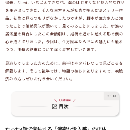
過去、Silent、いちばんすきな花、海のはじまりなど魅力的な作品
を生み出してきた、そんな生方さんが初めて挑んだミステリー作
品。初めは見るつもりがなかったのですが、脚本が生方さんと知
ったことで俄然興味が湧いて、見てみることにしました。新潟の
居酒屋を舞台にしたこの会話劇は、期待を遥かに超える形で僕の
心を揺さぶりました。今回は、生方脚本ならではの魅力にも触れ
つつ、衝撃の結末について深く考察していきます。
見逃してしまった方のために、前半はネタバレなしで見どころを
解説します。そして後半では、物語の核心に迫りますので、視聴
済みの方もぜひお付き合いください。
Outline
目次
たった4話で完結する「濃密な没入感」の正体
1.
主要キャスト4人の「怪演」が光る心理戦
2.
たった4話で完結する「濃密な没入感」の正体