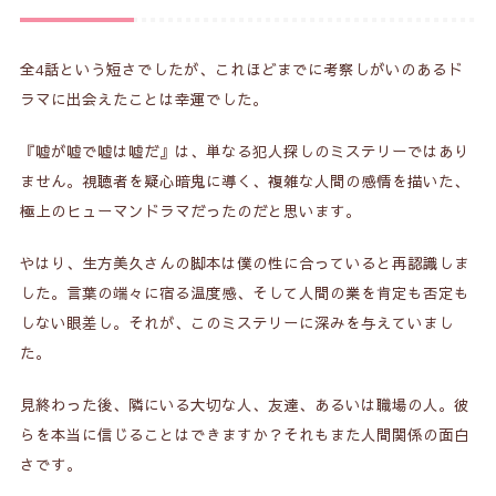
全4話という短さでしたが、これほどまでに考察しがいのあるド
ラマに出会えたことは幸運でした。
『嘘が嘘で嘘は嘘だ』は、単なる犯人探しのミステリーではあり
ません。視聴者を疑心暗鬼に導く、複雑な人間の感情を描いた、
極上のヒューマンドラマだったのだと思います。
やはり、生方美久さんの脚本は僕の性に合っていると再認識しま
した。言葉の端々に宿る温度感、そして人間の業を肯定も否定も
しない眼差し。それが、このミステリーに深みを与えていまし
た。
見終わった後、隣にいる大切な人、友達、あるいは職場の人。彼
らを本当に信じることはできますか？それもまた人間関係の面白
さです。