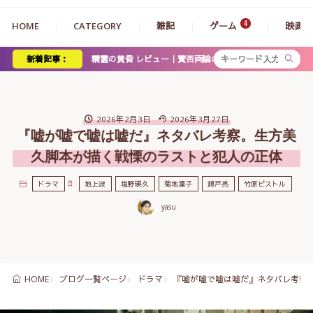
HOME
CATEGORY
雑記
ゲーム
映画
ド 精霊の黄昏 レビュー｜賛否両論の意欲作が描く人間と魔族の物語
新着記事：
2026年2月3日
2026年3月27日
『嘘が嘘で嘘は嘘だ』ネタバレ考察。生方美
久脚本が描く戦慄のラストと犯人の正体
ドラマ
地上波
塩野瑛久
菊地凛子
錦戸亮
竹原ピストル
yasu
ブログ一覧ページ
ドラマ
『嘘が嘘で嘘は嘘だ』ネタバレ考察
HOME