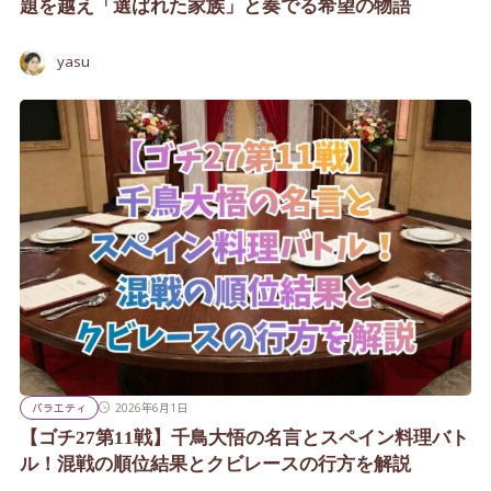
題を越え「選ばれた家族」と奏でる希望の物語
yasu
バラエティ
2026年6月1日
【ゴチ27第11戦】千鳥大悟の名言とスペイン料理バト
ル！混戦の順位結果とクビレースの行方を解説