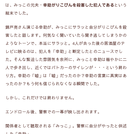
は、みっこの元夫・
という
幸助がりこぴんを殺害した犯人である
結末でした。
錦戸亮さん演じる幸助が、みっこにサラッと自分がりこぴんを殺
害したと話します。何気なく聞いていたら聞き逃してしまうかの
ようなトーンで、本当にサラッと。4人が去った後の居酒屋のテ
レビに映るのは、犯人を「幸助」と断定したとのニュースでし
た。そんな緊迫した雰囲気を余所に、みっこと幸助は穏やかに二
人で歩き出し、近くではパトカーのサイレンが・・・という終わ
り方。幸助の「嘘」は「嘘」だったのか？幸助の言葉に真実はあ
ったのか？もう何も信じられなくなる瞬間でした。
しかし、これだけでは終わりません。
エンドロール後、警察での一幕が映し出されます。
関係者として聴取される「みっこ」。警察に自分がやったと供述
した「幸助」。