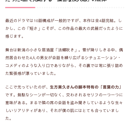
和やかな会話の裏にある「りこぴん」殺害の疑惑
3.
嘘の中に混じっていた「真実」
最近のドラマは10話構成が一般的ですが、本作は全4話完結。し
4.
かし、この「短さ」こそが、この作品の最大の武器だったように
幸助の告白、そして残された最大の謎
5.
感じます。
まとめ：僕たちはなぜ、この「嘘」に惹かれるの
6.
舞台は新潟の小さな居酒屋「法螺吹き」。雪が降りしきる中、偶
か
然居合わせた4人の男女が会話を繰り広げるシチュエーション・
関連記事
コメディのような入り口でありながら、その裏では常に張り詰め
7.
た緊張感が漂っていました。
ここで光っていたのが、
生方美久さんの脚本特有の「言葉の力」
です。無駄なシーンが一切なく、交わされるセリフの一つ一つに
意味がある。まるで隣の席の会話を盗み聞きしているような生々
しいリアリティがあり、それが僕の肌にはとても合っていまし
た。