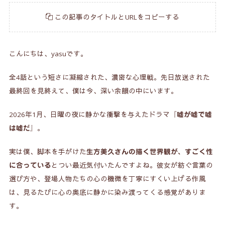
この記事のタイトルとURLをコピーする
こんにちは、yasuです。
全4話という短さに凝縮された、濃密な心理戦。先日放送された
最終回を見終えて、僕は今、深い余韻の中にいます。
2026年1月、日曜の夜に静かな衝撃を与えたドラマ
『嘘が嘘で嘘
。
は嘘だ』
実は僕、脚本を手がけた
生方美久さんの描く世界観が、すごく性
とつい最近気付いたんですよね。彼女が紡ぐ言葉の
に合っている
選び方や、登場人物たちの心の機微を丁寧にすくい上げる作風
は、見るたびに心の奥底に静かに染み渡ってくる感覚がありま
す。