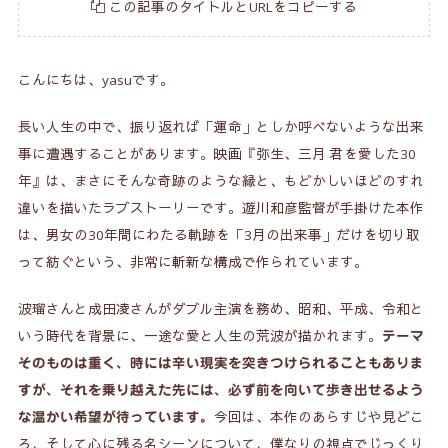
この記事のタイトルとURLをコピーする
こんにちは、yasuです。
長い人生の中で、振り返れば「運命」としか呼べないような出来
事に遭遇することがあります。映画『弥生、三月 君を愛した30
年』は、まさにそんな奇跡のような縁と、もどかしいほどのすれ
違いを描いたラブストーリーです。遊川和彦監督が手掛けた本作
は、男女の30年間にわたる軌跡を「3月の出来事」だけを切り取
って紡ぐという、非常に斬新な構成で作られています。
波瑠さんと成田凌さんがダブル主演を務め、昭和、平成、令和と
いう時代を背景に、一途な愛と人生の荒波が描かれます。
テーマ
そのものは重く、時には辛い現実を突きつけられることもありま
すが、それを乗り越えた先には、必ず前を向いて歩き出せるよう
今回は、本作のあらすじや見どこ
な温かい希望が待っています。
ろ、そして心に残る名シーンについて、僕なりの視点でじっくり