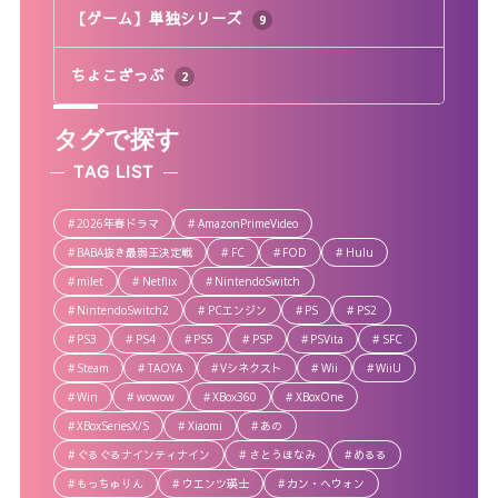
【ゲーム】単独シリーズ
9
ちょこざっぷ
2
タグで探す
TAG LIST
2026年春ドラマ
AmazonPrimeVideo
BABA抜き最弱王決定戦
FC
FOD
Hulu
milet
Netflix
NintendoSwitch
NintendoSwitch2
PCエンジン
PS
PS2
PS3
PS4
PS5
PSP
PSVita
SFC
Steam
TAOYA
Vシネクスト
Wii
WiiU
Win
wowow
XBox360
XBoxOne
XBoxSeriesX/S
Xiaomi
あの
ぐるぐるナインティナイン
さとうほなみ
めるる
もっちゅりん
ウエンツ瑛士
カン・ヘウォン