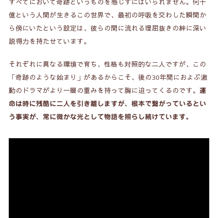
すべてにおいて奇跡というものを感じずにはいられません。何十
関連記事
億という人間が生きるこの世界で、最初の呼吸を交わした瞬間か
7.
ら傍にいたという設定は、彼らの間に流れる理屈抜きの絆に深い
説得力を持たせています。
それぞれに異なる環境で育ち、性格も対照的な二人ですが、この
「奇跡のような始まり」があるからこそ、後の30年間におよぶ激
動のドラマがより一層の重みを持って胸に迫ってくるのです。
運
命は時に残酷に二人を引き離しますが、根本で繋がっているとい
う事実が、常に微かな光として物語を照らし続けています。