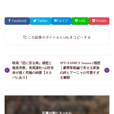
Facebook
Twitter
はてブ
LINE
Pocket
この記事のタイトルとURLをコピーする
映画『恋に至る病』感想と
SPY×FAMILY Season 2感想
徹底考察。長尾謙杜×山田杏
｜豪華客船編で見せる家族
奈が描く究極の純愛【ネタ
の絆とアーニャの可愛すぎ
バレあり】
る奮闘
記事が気に入ったら