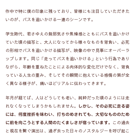
作中で特に僕の印象に残っており、皆様にも注目していただきた
いのが、バスを追いかける一連のシーンです。
学生時代、若さゆえの無邪気さや焦燥感とともにバスを追いかけ
ていた頃の描写と、大人になってから様々なものを背負い、必死
の形相でバスを追いかける描写が、映像の中で見事にオーバーラ
ップします。同じ「走ってバスを追いかける」という行為であり
ながら、年齢を重ねたことによる肉体的な変化だけでなく、背負
っている人生の重み、そしてその瞬間に抱えている感情の質が全
く異なる様子が、痛いほどリアルに伝わってきます。
年月が経てば、人はどうしても老い、純粋だった頃のようには走
れなくなってしまうかもしれません。
しかし、その必死に走る姿
には、何度挫折を味わい、打ちのめされても、大切なもののため
この過去
に前を向こうとする人間のたくましさが宿っています。
と現在を繋ぐ演出は、過ぎ去った日々のノスタルジーを呼び起こ