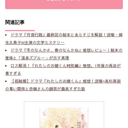
関連記事
ドラマ『月夜行路』最終回の結末とあらすじを解説！波瑠・麻
生久美子W主演の文学ミステリー
ドラマ『冬のなんかさ、春のなんかね』感想レビュー｜結末の
意味と「温泉ズブルー」が示す真理
ロス解消！『わたしのお嫁くん特別編』感想。1年後の再会が
尊すぎる
【祝結婚】ドラマ『わたしのお嫁くん』感想！波瑠×高杉真宙
の尊い関係と赤嶺さんの顔芸が最高すぎた話