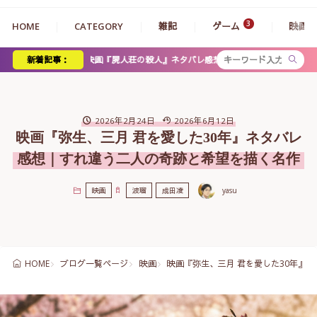
HOME
CATEGORY
雑記
ゲーム
映画
映画『屍人荘の殺人』ネタバレ感想。ミステリーとゾンビの衝撃展開、神木・浜辺コ
新着記事：
2026年2月24日
2026年6月12日
映画『弥生、三月 君を愛した30年』ネタバレ
感想｜すれ違う二人の奇跡と希望を描く名作
映画
波瑠
成田凌
yasu
ブログ一覧ページ
映画
映画『弥生、三月 君を愛した30年』
HOME