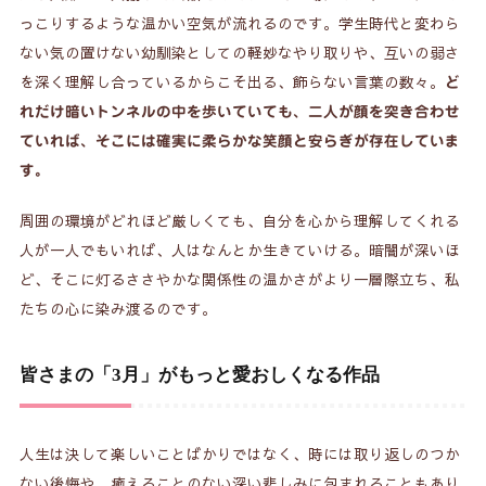
っこりするような温かい空気が流れるのです。学生時代と変わら
ない気の置けない幼馴染としての軽妙なやり取りや、互いの弱さ
を深く理解し合っているからこそ出る、飾らない言葉の数々。
ど
れだけ暗いトンネルの中を歩いていても、二人が顔を突き合わせ
ていれば、そこには確実に柔らかな笑顔と安らぎが存在していま
す。
周囲の環境がどれほど厳しくても、自分を心から理解してくれる
人が一人でもいれば、人はなんとか生きていける。暗闇が深いほ
ど、そこに灯るささやかな関係性の温かさがより一層際立ち、私
たちの心に染み渡るのです。
皆さまの「3月」がもっと愛おしくなる作品
人生は決して楽しいことばかりではなく、時には取り返しのつか
ない後悔や、癒えることのない深い悲しみに包まれることもあり