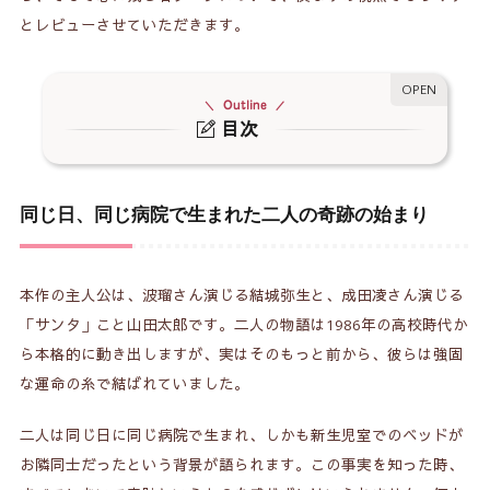
とレビューさせていただきます。
Outline
目次
同じ日、同じ病院で生まれた二人の奇跡の始まり
1.
過去と現在が美しくオーバーラップするバスの描
2.
同じ日、同じ病院で生まれた二人の奇跡の始まり
写
ご視聴前に知っておきたい震災の描写について
3.
本作の主人公は、波瑠さん演じる結城弥生と、成田凌さん演じる
30年間のすれ違いと、ドラマティックな本屋での
「サンタ」こと山田太郎です。二人の物語は1986年の高校時代か
4.
再会
ら本格的に動き出しますが、実はそのもっと前から、彼らは強固
な運命の糸で結ばれていました。
重いテーマの中で光る、二人が揃った時のほっこ
5.
りする瞬間
二人は同じ日に同じ病院で生まれ、しかも新生児室でのベッドが
お隣同士だったという背景が語られます。この事実を知った時、
皆さまの「3月」がもっと愛おしくなる作品
6.