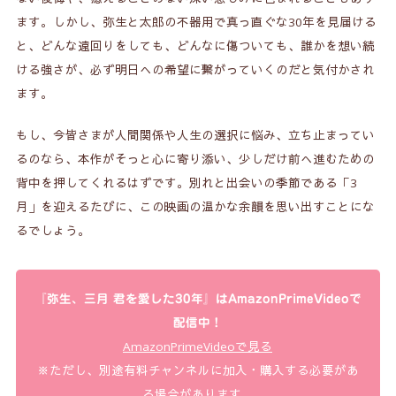
ます。しかし、弥生と太郎の不器用で真っ直ぐな30年を見届ける
と、どんな遠回りをしても、どんなに傷ついても、誰かを想い続
ける強さが、必ず明日への希望に繋がっていくのだと気付かされ
ます。
もし、今皆さまが人間関係や人生の選択に悩み、立ち止まってい
るのなら、本作がそっと心に寄り添い、少しだけ前へ進むための
背中を押してくれるはずです。別れと出会いの季節である「3
月」を迎えるたびに、この映画の温かな余韻を思い出すことにな
るでしょう。
『弥生、三月 君を愛した30年』はAmazonPrimeVideoで
配信中！
AmazonPrimeVideoで見る
※ただし、別途有料チャンネルに加入・購入する必要があ
る場合があります。