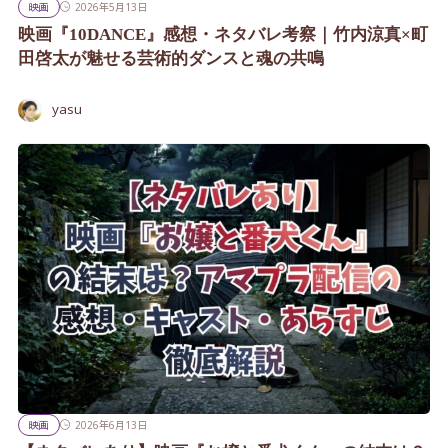
映画
2026年5月13日
映画『10DANCE』感想・ネタバレ考察｜竹内涼真×町
田啓太が魅せる芸術的ダンスと魂の共鳴
yasu
映画
2026年6月13日