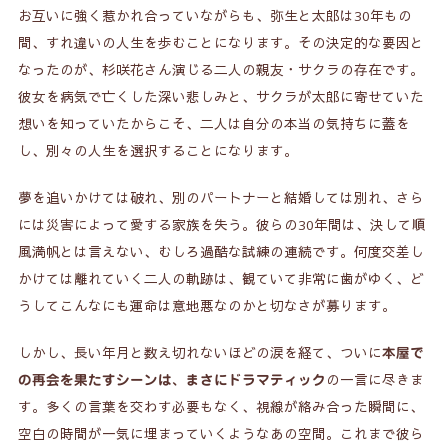
お互いに強く惹かれ合っていながらも、弥生と太郎は30年もの
間、すれ違いの人生を歩むことになります。その決定的な要因と
なったのが、杉咲花さん演じる二人の親友・サクラの存在です。
彼女を病気で亡くした深い悲しみと、サクラが太郎に寄せていた
想いを知っていたからこそ、二人は自分の本当の気持ちに蓋を
し、別々の人生を選択することになります。
夢を追いかけては破れ、別のパートナーと結婚しては別れ、さら
には災害によって愛する家族を失う。彼らの30年間は、決して順
風満帆とは言えない、むしろ過酷な試練の連続です。何度交差し
かけては離れていく二人の軌跡は、観ていて非常に歯がゆく、ど
うしてこんなにも運命は意地悪なのかと切なさが募ります。
しかし、長い年月と数え切れないほどの涙を経て、ついに
本屋で
の一言に尽きま
の再会を果たすシーンは、まさにドラマティック
す。多くの言葉を交わす必要もなく、視線が絡み合った瞬間に、
空白の時間が一気に埋まっていくようなあの空間。これまで彼ら