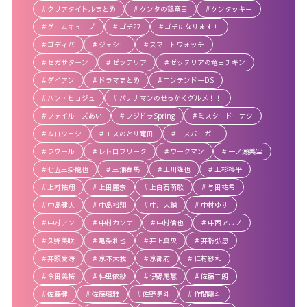
クリアタイトルまとめ
ケンタの鶏竜田
ケンタッキー
ゲームキューブ
ゴチ27
ゴチになります！
ゴディバ
ジェシー
スマートウォッチ
セガサターン
ゼッテリア
ゼッテリアの竜田チキン
ダイアン
ドラマまとめ
ニンテンドーDS
ハン・ヒョジュ
バナナマンのせっかくグルメ！！
ファイルーズあい
フジドラSpring
ミスタードーナツ
ムロツヨシ
モスのとり竜田
モスバーガー
ラウール
レトロフリーク
ワークマン
一ノ瀬美空
七五三掛龍也
三浦春馬
上川隆也
上杉柊平
上村祐翔
上田麗奈
上白石萌歌
与田祐希
中島健人
中島裕翔
中川大輔
中村ゆり
中村アン
中村カンナ
中村倫也
中西アルノ
久野美咲
亀梨和也
井上真央
井桁弘恵
井頭愛海
京本大我
京都府
仁村紗和
今田美桜
仲里依紗
伊野尾慧
佐藤二朗
佐藤健
佐藤瑠雅
佐野勇斗
作間龍斗