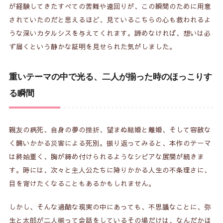
が経験してきたすべての苦難や遠回りが、この瞬間のために用意
されていたのだと思えるほど、見ているこちらの心も救われるよ
うな深いカタルシスを与えてくれます。諦めなければ、想いは必
ず届くという静かな証明を見せられた気がしました。
重いテーマの中で光る、二人が揃った時のほっこりす
る瞬間
親友の病死、自身の夢の挫折、望まぬ結婚と離婚、そして容赦な
く襲いかかる災害による死別。振り返ってみると、本作のテーマ
は終始重く、胸が締め付けられるようなシビアな展開が続きま
す。時には、次々と主人公たちに降りかかる人生の不条理さに、
目を背けたくなることもあるかもしれません。
しかし、そんな過酷な現実の中にあっても、不思議なことに、弥
生と太郎が二人揃って会話をしているその場だけは、なんだかほ