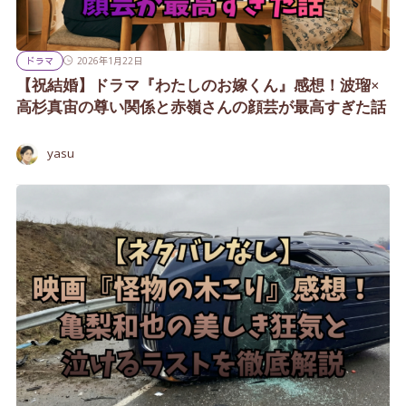
ドラマ
2026年1月22日
【祝結婚】ドラマ『わたしのお嫁くん』感想！波瑠×
高杉真宙の尊い関係と赤嶺さんの顔芸が最高すぎた話
yasu