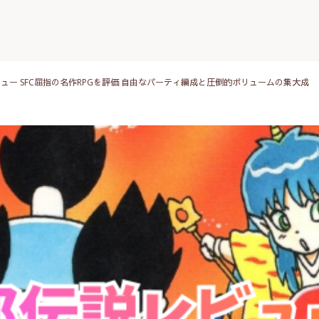
ュー SFC屈指の名作RPGを評価 自由なパーティ編成と圧倒的ボリュームの集大成