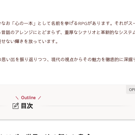
なお「心の一本」として名前を挙げるRPGがあります。それがス
る昔話のアレンジにとどまらず、重厚なシナリオと革新的なシステ
褪せない輝きを放っています。
の思い出を振り返りつつ、現代の視点からその魅力を徹底的に深掘
Outline
目次
はずの世界に迫る新たな脅威
を据えて遊べる圧倒的スケール