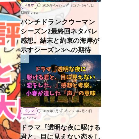
2026年4月27日
2026年6月13日
ドラマ
13088 view
パンチドランクウーマン
シーズン2最終回ネタバレ
感想。結末と約束の海岸が
示すシーズン3への期待
2026年2月6日
2026年2月23日
ドラマ
8757 view
ドラマ『透明な夜に駆ける
君と、目に見えない恋をし