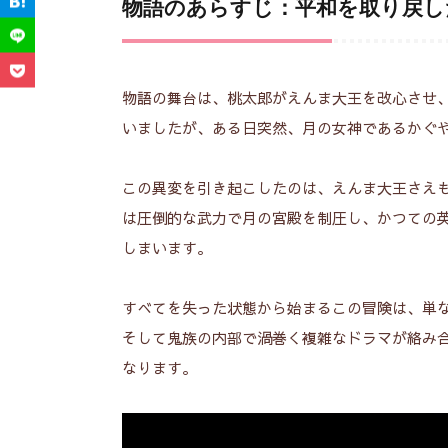
物語のあらすじ：平和を取り戻し
ゲーム内容：スーパーファミコンの
3.
感想：シリアスとコミカルが融合し
4.
物語の舞台は、桃太郎がえんま大王を改心させ
総評：時を超えて愛されるべき和風
5.
いましたが、ある日突然、月の女神であるかぐ
関連記事
6.
この異変を引き起こしたのは、えんま大王さえ
ゲーム
は圧倒的な武力で月の宮殿を制圧し、かつての
しまいます。
すべてを失った状態から始まるこの冒険は、単
そして鬼族の内部で渦巻く複雑なドラマが絡み
2026年8月4日
41 view
2
なります。
【アークザラッド2 レビュ
【
ー】PS屈指の名作RPG！圧
精
倒的ボリュームと物語の魅
否