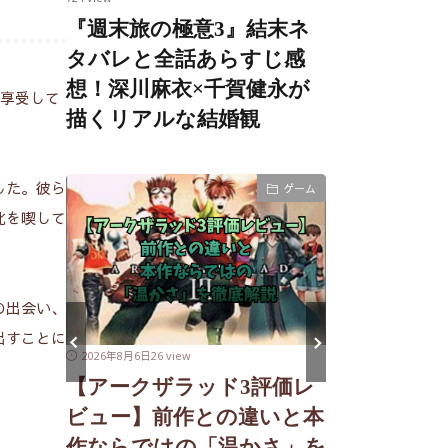
『週末旅の極意3』結末ネ
タバレと全話あらすじ感
想！深川麻衣×千賀健永が
を享受して
描くリアルな結婚観
した。彼ら
映画
ゲーム
北を喫して
の出会い、
出すことに
2026年8月6日
26 view
2026年8月5日
54 v
【アークザラッド3評価レ
ばす！
映画『ひら
ビュー】前作との違いと本
ィーハン
考察｜山田
作ならではの「温かさ」を
力と温
な愛と、心