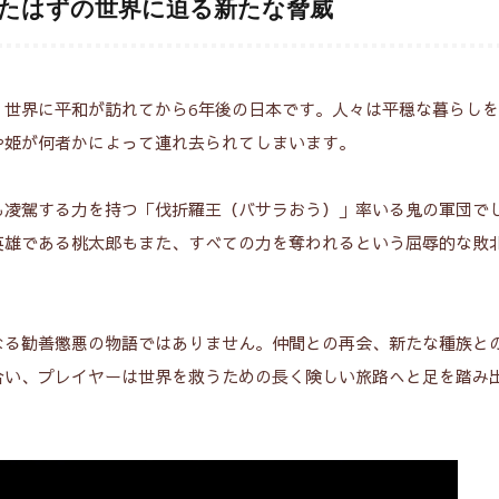
たはずの世界に迫る新たな脅威
性能を最大限発揮したシステム
た唯一無二の体験
、世界に平和が訪れてから6年後の日本です。人々は平穏な暮らし
RPGの最高峰
や姫が何者かによって連れ去られてしまいます。
も凌駕する力を持つ「伐折羅王（バサラおう）」率いる鬼の軍団で
ゲーム
英雄である桃太郎もまた、すべての力を奪われるという屈辱的な敗
なる勧善懲悪の物語ではありません。仲間との再会、新たな種族と
合い、プレイヤーは世界を救うための長く険しい旅路へと足を踏み
026年8月8日
19 view
2026年8月7日
35 view
評価】アークザラッド
日々の疲れを吹き飛
霊の黄昏 レビュー｜賛
Netflix映画『シテ
両論の意欲作が描く人間
ター』鈴木亮平の魅