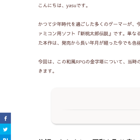
こんにちは、yasuです。
かつて少年時代を過ごした多くのゲーマーが、今
ァミコン用ソフト『新桃太郎伝説』です。単な
た本作は、発売から長い年月が経った今でも色
今回は、この和風RPGの金字塔について、当時
きます。
物語のあらすじ：平和を取り戻した
1.
ゲームのボリューム：じっくりと腰
2.