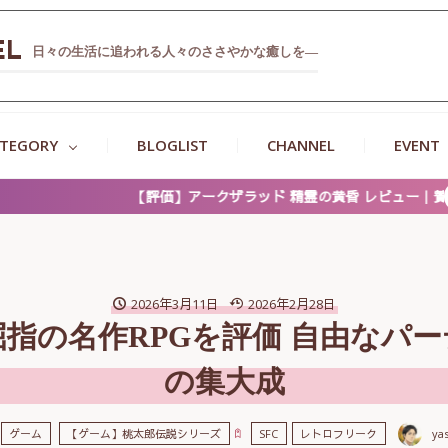
EL
日々の生活に追われる人々のささやかな癒しを―
TEGORY
BLOGLIST
CHANNEL
EVENT
ークザラッド 精霊の黄昏 レビュー｜賛否両論の意欲作が描く人間と魔
2026年3月11日
2026年2月28日
C屈指の名作RPGを評価 自由なパ
の集大成
ya
ゲーム
【ゲーム】桃太郎伝説シリーズ
SFC
レトロフリーク