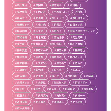
福山雅治
福岡県
福本莉子
秋田県
種﨑敦美
竹内涼真
竹原ピストル
箱根
篠原涼子
簡秀吉
紅しょうが
細田佳央太
綾瀬はるか
緑川光
群馬県
臼田あさ美
興津和幸
芋生悠
芳根京子
芸能人格付けチェック
若槻千夏
荒木香恵
菊地凛子
菊池風磨
菜々緒
葵わかな
蒔田彩珠
藤ヶ谷太輔
藤井流星
藤原丈一郎
藤原大祐
藤原竜也
藤寺美徳
西垣匠
西野七瀬
観月ありさ
諏訪部順一
賀来賢人
赤楚衛二
赤西仁
那智勝浦
鈴代紗弓
鈴木亮平
鈴木仁
鈴木伸之
鈴木福
錦戸亮
長尾謙杜
長崎県
長澤まさみ
長野県
間宮祥太朗
阿部サダヲ
阿部敦
集中力
静岡県
風間俊介
飯島寛騎
飯豊まりえ
高尾奏音
高杉真宙
高橋一生
高橋文哉
高良健吾
髙橋海人
鹿児島県
麻生久美子