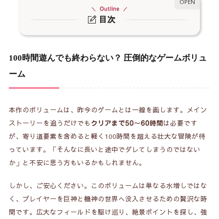
Outline
目次
100時間遊んでも終わらない？ 圧倒的なゲームボ
1.
リューム
100時間遊んでも終わらない？ 圧倒的なゲームボリュ
Wii版から劇的進化！ 遊びやすさと美しさを兼ね
2.
ーム
備えたゲーム内容
【感想】広大な世界への没入感と、色褪せない感
3.
本作のボリュームは、昨今のゲームとは一線を画します。メイン
動
ストーリーを追うだけでも
は必要です
クリアまで50〜60時間
総評：JRPG好きなら絶対に触れておくべきマスタ
が、寄り道要素を含めると軽く100時間を超える壮大な冒険が待
4.
ーピース
っています。「そんなに長いと途中でダレてしまうのではない
か」と不安に思う方もいるかもしれません。
しかし、ご安心ください。このボリュームは単なる水増しではな
く、プレイヤーを巨神と機神の世界へ没入させるための贅沢な時
間です。広大なフィールドを駆け巡り、絶景ポイントを探し、強