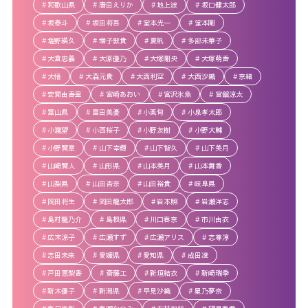
和歌山県
唐田えりか
地上波
坂口健太郎
坂泰斗
坂田将吾
堂本光一
堂本剛
塩野瑛久
増子敦貴
夏帆
多部未華子
大倉忠義
大原優乃
大塚剛央
大塚萌香
大悟
大森元貴
大西利空
大西沙織
奈緒
安齋由香里
宮崎あおい
宮沢氷魚
宮舘涼太
富山県
富田美憂
小栗旬
小泉孝太郎
小瀧望
小西桜子
小野友樹
小野大輔
小野賢章
山下幸輝
山下智久
山下美月
山崎賢人
山形県
山本美月
山本舞香
山梨県
山田杏奈
山田裕貴
岐阜県
岡田将生
岡田龍太郎
岩本照
岩瀬洋志
島村龍乃介
島根県
川口春奈
市川由衣
広末涼子
広瀬すず
広瀬アリス
志尊淳
志田未来
愛媛県
愛知県
成田凌
戸田恵梨香
斎藤工
新垣結衣
新崎瑞季
新木優子
新潟県
早見沙織
星乃夢奈