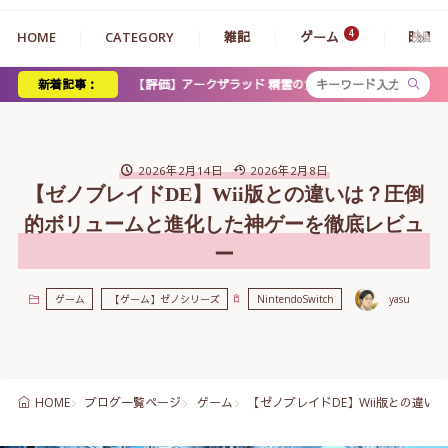
HOME
CATEGORY
雑記
ゲーム
映画
【評価】アークザラッド 精霊の黄昏 レビュー｜賛否両論の意欲作が描く人間と魔族
新着記事：
2026年2月14日
2026年2月8日
【ゼノブレイドDE】Wii版との違いは？圧倒
的ボリュームと進化した神ゲーを徹底レビュ
ー
ゲーム
【ゲーム】ゼノシリーズ
NintendoSwitch
yasu
ブログ一覧ページ
ゲーム
【ゼノブレイドDE】Wii版との違
HOME