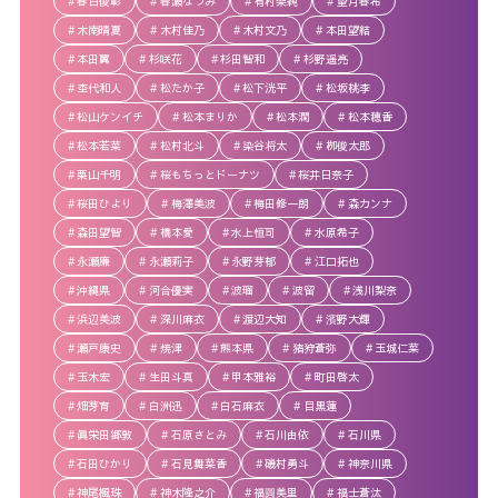
春日俊彰
春瀬なつみ
有村架純
望月春希
木南晴夏
木村佳乃
木村文乃
本田望結
本田翼
杉咲花
杉田智和
杉野遥亮
杢代和人
松たか子
松下洸平
松坂桃李
松山ケンイチ
松本まりか
松本潤
松本穂香
松本若菜
松村北斗
染谷将太
栁俊太郎
栗山千明
桜もちっとドーナツ
桜井日奈子
桜田ひより
梅澤美波
梅田修一朗
森カンナ
森田望智
橋本愛
水上恒司
水原希子
永瀬廉
永瀬莉子
永野芽郁
江口拓也
沖縄県
河合優実
波瑠
波留
浅川梨奈
浜辺美波
深川麻衣
渡辺大知
濱野大輝
瀬戸康史
焼津
熊本県
猪狩蒼弥
玉城仁菜
玉木宏
生田斗真
甲本雅裕
町田啓太
畑芽育
白洲迅
白石麻衣
目黒蓮
眞栄田郷敦
石原さとみ
石川由依
石川県
石田ひかり
石見舞菜香
磯村勇斗
神奈川県
神尾楓珠
神木隆之介
福圓美里
福士蒼汰