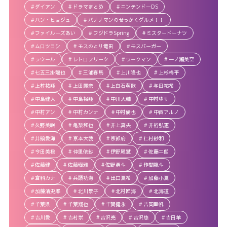
ダイアン
ドラマまとめ
ニンテンドーDS
ハン・ヒョジュ
バナナマンのせっかくグルメ！！
ファイルーズあい
フジドラSpring
ミスタードーナツ
ムロツヨシ
モスのとり竜田
モスバーガー
ラウール
レトロフリーク
ワークマン
一ノ瀬美空
七五三掛龍也
三浦春馬
上川隆也
上杉柊平
上村祐翔
上田麗奈
上白石萌歌
与田祐希
中島健人
中島裕翔
中川大輔
中村ゆり
中村アン
中村カンナ
中村倫也
中西アルノ
久野美咲
亀梨和也
井上真央
井桁弘恵
井頭愛海
京本大我
京都府
仁村紗和
今田美桜
仲里依紗
伊野尾慧
佐藤二朗
佐藤健
佐藤瑠雅
佐野勇斗
作間龍斗
倉科カナ
兵頭功海
出口夏希
加藤小夏
加藤清史郎
北川景子
北村匠海
北海道
千葉県
千葉翔也
千賀健永
吉岡里帆
吉川愛
吉村崇
吉沢亮
吉沢悠
吉田羊