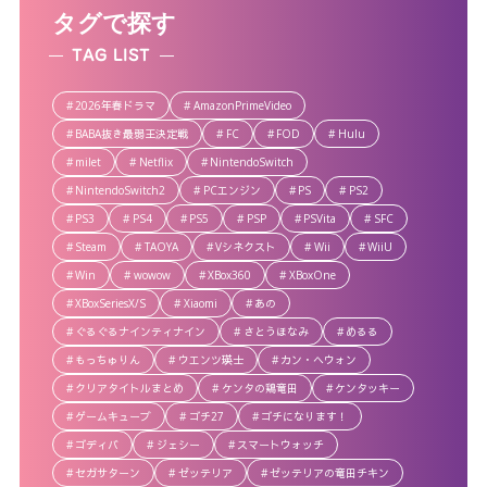
タグで探す
TAG LIST
2026年春ドラマ
AmazonPrimeVideo
BABA抜き最弱王決定戦
FC
FOD
Hulu
milet
Netflix
NintendoSwitch
NintendoSwitch2
PCエンジン
PS
PS2
PS3
PS4
PS5
PSP
PSVita
SFC
Steam
TAOYA
Vシネクスト
Wii
WiiU
Win
wowow
XBox360
XBoxOne
XBoxSeriesX/S
Xiaomi
あの
ぐるぐるナインティナイン
さとうほなみ
めるる
もっちゅりん
ウエンツ瑛士
カン・ヘウォン
クリアタイトルまとめ
ケンタの鶏竜田
ケンタッキー
ゲームキューブ
ゴチ27
ゴチになります！
ゴディバ
ジェシー
スマートウォッチ
セガサターン
ゼッテリア
ゼッテリアの竜田チキン