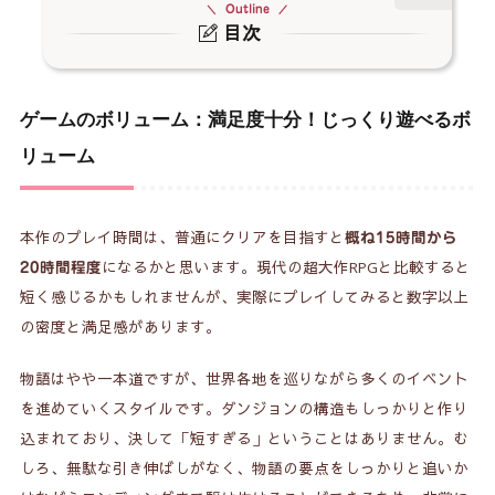
Outline
目次
ゲームのボリューム：満足度十分！じっくり遊べ
1.
るボリューム
ゲームのボリューム：満足度十分！じっくり遊べるボ
ゲーム内容：東洋ファンタジーの世界を彩る豪華
2.
リューム
なムービーシーン
感想：前作ファン感涙！時を超えた絆の物語
3.
本作のプレイ時間は、普通にクリアを目指すと
概ね15時間から
総評：色褪せない東洋ファンタジーの良作
になるかと思います。現代の超大作RPGと比較すると
20時間程度
4.
短く感じるかもしれませんが、実際にプレイしてみると数字以上
関連記事
5.
の密度と満足感があります。
物語はやや一本道ですが、世界各地を巡りながら多くのイベント
を進めていくスタイルです。ダンジョンの構造もしっかりと作り
込まれており、決して「短すぎる」ということはありません。む
しろ、無駄な引き伸ばしがなく、物語の要点をしっかりと追いか