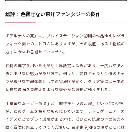
総評：色褪せない東洋ファンタジーの良作
『アルナムの翼』は、プレイステーション初期の作品ゆえにグラ
フィック面でのレトロさはありますが、その根底にある「物語の
力」は今なお色褪せていません。
独特の漢字を用いた用語や世界設定は深みがあり、一度ハマると
抜け出せない魅力があります。何より、前作キャラと今作のキャ
ラが織りなす群像劇としての完成度が高く、クリア後には一本の
良質な映画を見終えたような爽やかな感動が残りました。
「豪華なムービー演出」と「前作キャラの活躍」という2つの柱
が、このゲームを特別なものにしています。レトロゲームアーカ
イブスなどでプレイ環境がある方は、ぜひこの焼塵の空の彼方へ
続く冒険に旅立ってみてください。古き良きJRPGの魂がここには