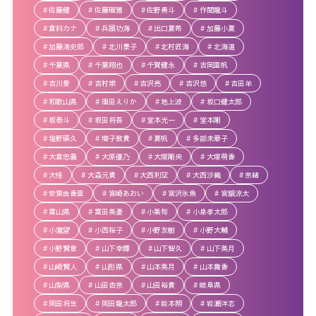
佐藤健
佐藤瑠雅
佐野勇斗
作間龍斗
倉科カナ
兵頭功海
出口夏希
加藤小夏
加藤清史郎
北川景子
北村匠海
北海道
千葉県
千葉翔也
千賀健永
吉岡里帆
吉川愛
吉村崇
吉沢亮
吉沢悠
吉田羊
和歌山県
唐田えりか
地上波
坂口健太郎
坂泰斗
坂田将吾
堂本光一
堂本剛
塩野瑛久
増子敦貴
夏帆
多部未華子
大倉忠義
大原優乃
大塚剛央
大塚萌香
大悟
大森元貴
大西利空
大西沙織
奈緒
安齋由香里
宮崎あおい
宮沢氷魚
宮舘涼太
富山県
富田美憂
小栗旬
小泉孝太郎
小瀧望
小西桜子
小野友樹
小野大輔
小野賢章
山下幸輝
山下智久
山下美月
山崎賢人
山形県
山本美月
山本舞香
山梨県
山田杏奈
山田裕貴
岐阜県
岡田将生
岡田龍太郎
岩本照
岩瀬洋志