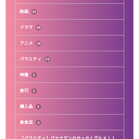
映画
41
ドラマ
99
アニメ
29
バラエティ
39
特撮
3
旅行
3
購入品
3
飲食店
6
【バラエティ】バナナマンのせっかくグルメ！！