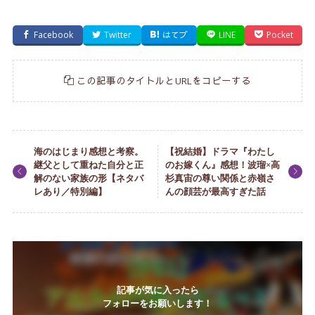
Facebook
Twitter
はてブ
LINE
Pocket
この記事のタイトルとURLをコピーする
海のはじまり感想と考察。
【祝結婚】ドラマ『わたし
継父として重ねた自分と正
のお嫁くん』感想！波瑠×高
解のない家族の形【ネタバ
杉真宙の尊い関係と赤嶺さ
レあり／特別編】
んの顔芸が最高すぎた話
記事が気に入ったら
フォローをお願いします！