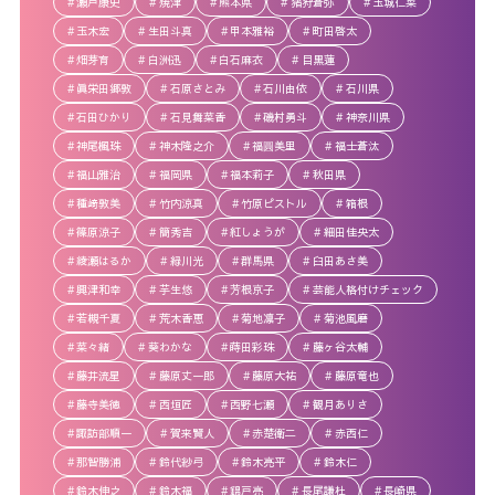
瀬戸康史
焼津
熊本県
猪狩蒼弥
玉城仁菜
玉木宏
生田斗真
甲本雅裕
町田啓太
畑芽育
白洲迅
白石麻衣
目黒蓮
眞栄田郷敦
石原さとみ
石川由依
石川県
石田ひかり
石見舞菜香
磯村勇斗
神奈川県
神尾楓珠
神木隆之介
福圓美里
福士蒼汰
福山雅治
福岡県
福本莉子
秋田県
種﨑敦美
竹内涼真
竹原ピストル
箱根
篠原涼子
簡秀吉
紅しょうが
細田佳央太
綾瀬はるか
緑川光
群馬県
臼田あさ美
興津和幸
芋生悠
芳根京子
芸能人格付けチェック
若槻千夏
荒木香恵
菊地凛子
菊池風磨
菜々緒
葵わかな
蒔田彩珠
藤ヶ谷太輔
藤井流星
藤原丈一郎
藤原大祐
藤原竜也
藤寺美徳
西垣匠
西野七瀬
観月ありさ
諏訪部順一
賀来賢人
赤楚衛二
赤西仁
那智勝浦
鈴代紗弓
鈴木亮平
鈴木仁
鈴木伸之
鈴木福
錦戸亮
長尾謙杜
長崎県