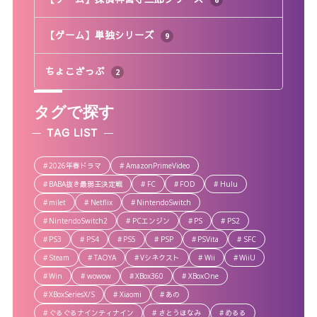
【ゲーム】単独シリーズ
9
ちょこざっぷ
2
タグで探す
TAG LIST
2026年春ドラマ
AmazonPrimeVideo
BABA抜き最弱王決定戦
FC
FOD
Hulu
milet
Netflix
NintendoSwitch
NintendoSwitch2
PCエンジン
PS
PS2
PS3
PS4
PS5
PSP
PSVita
SFC
Steam
TAOYA
Vシネクスト
Wii
WiiU
Win
wowow
XBox360
XBoxOne
XBoxSeriesX/S
Xiaomi
あの
ぐるぐるナインティナイン
さとうほなみ
めるる