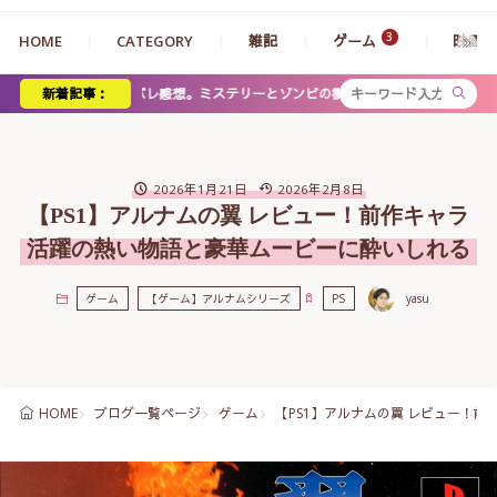
HOME
CATEGORY
雑記
ゲーム
映画
感想。ミステリーとゾンビの衝撃展開、神木・浜辺コンビの魅力を徹底解説
新着記事：
2026年1月21日
2026年2月8日
【PS1】アルナムの翼 レビュー！前作キャラ
活躍の熱い物語と豪華ムービーに酔いしれる
ゲーム
【ゲーム】アルナムシリーズ
PS
yasu
ブログ一覧ページ
ゲーム
【PS1】アルナムの翼 レビュー！
HOME