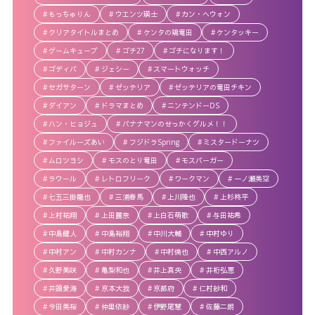
もっちゅりん
ウエンツ瑛士
カン・ヘウォン
クリアタイトルまとめ
ケンタの鶏竜田
ケンタッキー
ゲームキューブ
ゴチ27
ゴチになります！
ゴディバ
ジェシー
スマートウォッチ
セガサターン
ゼッテリア
ゼッテリアの竜田チキン
ダイアン
ドラマまとめ
ニンテンドーDS
ハン・ヒョジュ
バナナマンのせっかくグルメ！！
ファイルーズあい
フジドラSpring
ミスタードーナツ
ムロツヨシ
モスのとり竜田
モスバーガー
ラウール
レトロフリーク
ワークマン
一ノ瀬美空
七五三掛龍也
三浦春馬
上川隆也
上杉柊平
上村祐翔
上田麗奈
上白石萌歌
与田祐希
中島健人
中島裕翔
中川大輔
中村ゆり
中村アン
中村カンナ
中村倫也
中西アルノ
久野美咲
亀梨和也
井上真央
井桁弘恵
井頭愛海
京本大我
京都府
仁村紗和
今田美桜
仲里依紗
伊野尾慧
佐藤二朗