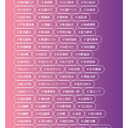
島村龍乃介
島根県
川口春奈
市川由衣
広末涼子
広瀬すず
広瀬アリス
志尊淳
志田未来
愛媛県
愛知県
成田凌
戸田恵梨香
斎藤工
新垣結衣
新崎瑞季
新木優子
新潟県
早見沙織
星乃夢奈
春日俊彰
春瀬なつみ
有村架純
望月春希
木南晴夏
木村佳乃
木村文乃
本田望結
本田翼
杉咲花
杉田智和
杉野遥亮
杢代和人
松たか子
松下洸平
松坂桃李
松山ケンイチ
松本まりか
松本潤
松本穂香
松本若菜
松村北斗
染谷将太
栁俊太郎
栗山千明
桜もちっとドーナツ
桜井日奈子
桜田ひより
梅澤美波
梅田修一朗
森カンナ
森田望智
橋本愛
水上恒司
水原希子
永瀬廉
永瀬莉子
永野芽郁
江口拓也
沖縄県
河合優実
波瑠
波留
浅川梨奈
浜辺美波
深川麻衣
渡辺大知
濱野大輝