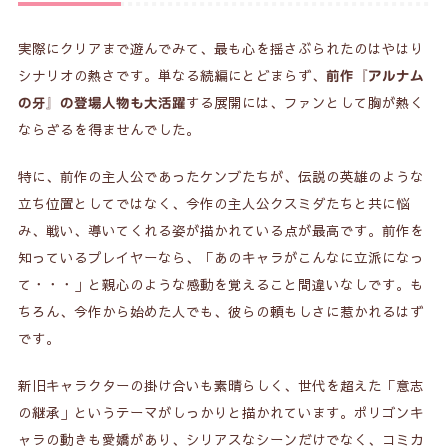
実際にクリアまで遊んでみて、最も心を揺さぶられたのはやはり
シナリオの熱さです。単なる続編にとどまらず、
前作『アルナム
する展開には、ファンとして胸が熱く
の牙』の登場人物も大活躍
ならざるを得ませんでした。
特に、前作の主人公であったケンブたちが、伝説の英雄のような
立ち位置としてではなく、今作の主人公クスミダたちと共に悩
み、戦い、導いてくれる姿が描かれている点が最高です。前作を
知っているプレイヤーなら、「あのキャラがこんなに立派になっ
て・・・」と親心のような感動を覚えること間違いなしです。も
ちろん、今作から始めた人でも、彼らの頼もしさに惹かれるはず
です。
新旧キャラクターの掛け合いも素晴らしく、世代を超えた「意志
の継承」というテーマがしっかりと描かれています。ポリゴンキ
ャラの動きも愛嬌があり、シリアスなシーンだけでなく、コミカ