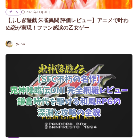
ゲーム
2025年11月28日
【ふしぎ遊戯 朱雀異聞 評価レビュー】アニメで叶わ
ぬ恋が実現！ファン感涙の乙女ゲー
yasu