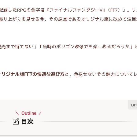
記録したRPGの金字塔『ファイナルファンタジーVII（FF7）』。
』）が盛り上がりを見せる今、その原点であるオリジナル版に改めて注
発売まで待てない」「当時のポリゴン映像でも楽しめるだろうか」
と、色褪せないその魅力について
オリジナル版FF7の快適な遊び方
Outline
目次
を使えば週末でクリア可能