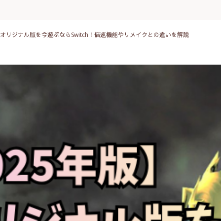
F7オリジナル版を今遊ぶならSwitch！倍速機能やリメイクとの違いを解説