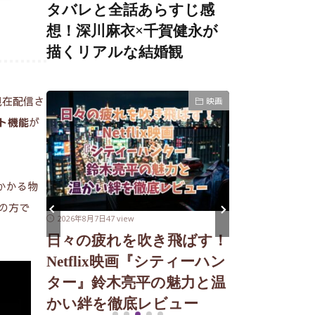
タバレと全話あらすじ感
想！深川麻衣×千賀健永が
描くリアルな結婚観
現在配信さ
ゲーム
映画
が
ト機能
かかる物
の方で
2026年8月6日
32 v
2026年8月7日
47 view
【アークザ
ッド
日々の疲れを吹き飛ばす！
ビュー】前
｜賛
Netflix映画『シティーハン
作ならでは
く人間
ター』鈴木亮平の魅力と温
徹底解説
かい絆を徹底レビュー