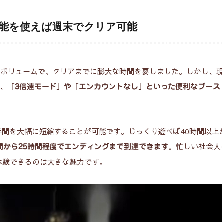
 SwitchかPS4がおすすめ
能を使えば週末でクリア可能
余白」の美学
ステム」とリメイクとの違い
枚組という大ボリュームで、クリアまでに膨大な時間を要しました。しかし、
映画
「原点」を体験しよう
は、
「3倍速モード」や「エンカウントなし」といった便利なブース
間を大幅に短縮することが可能です。じっくり遊べば40時間以上
。忙しい社会人
時間から25時間程度でエンディングまで到達できます
026年8月9日
28 view
2026年8月8日
29 view
体験できるのは大きな魅力です。
画『屍人荘の殺人』ネタ
【評価】アークザラ
レ感想。ミステリーとゾ
精霊の黄昏 レビュー
ビの衝撃展開、神木・浜
否両論の意欲作が描
コンビの魅力を徹底解説
と魔族の物語