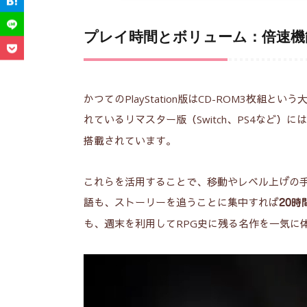
【機種別比較】今遊ぶならNintendo
2.
プレイ時間とボリューム：倍速機
ゲーム内容：想像力を刺激する「
3.
システム：完成された「マテリアシ
4.
かつてのPlayStation版はCD-ROM3
映画
感想と総評：時代を超えて愛される
5.
れているリマスター版（Switch、PS4など）に
関連記事
搭載されています。
6.
これらを活用することで、移動やレベル上げの手
語も、ストーリーを追うことに集中すれば
20
2026年8月5日
57 view
2
も、週末を利用してRPG史に残る名作を一気に
映画『ひらいて』ネタバレ
映
考察｜山田杏奈が魅せる歪
バ
な愛と、心をひらくため
ン
のヒント
辺