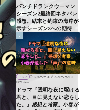
パンチドランクウーマン
シーズン2最終回ネタバレ
感想。結末と約束の海岸が
示すシーズン3への期待
2026年2月6日
2026年2月23日
ドラマ
8773 view
ドラマ『透明な夜に駆ける
君と、目に見えない恋をし
た。』感想と考察。小春が