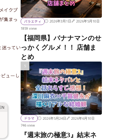
リメイクプ
目が集まっ
2026年3月1日
2026年5月10日
バラエティ
1859 view
【福岡県】バナナマンのせ
っかくグルメ！！ 店舗ま
と迷ってい
とめ
レビューし
2026年5月24日
2026年6月10日
ドラマ
746 view
『週末旅の極意3』結末ネ