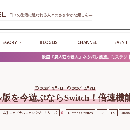
EL
日々の生活に追われる人々のささやかな癒しを―
TEGORY
BLOGLIST
CHANNEL
EVENT
の殺人』ネタバレ感想。ミステリーとゾンビの衝撃展開、神木・浜辺コ
2023年8月4日
2026年2月8日
ナル版を今遊ぶならSwitch！倍
ーム】ファイナルファンタジーシリーズ
NintendoSwitch
PS4
PS
XBox