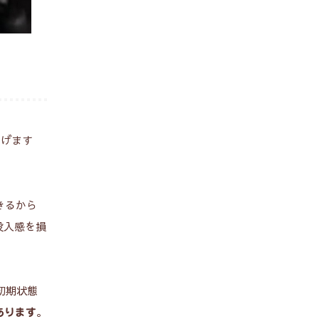
上げます
きるから
没入感を損
初期状態
。
あります